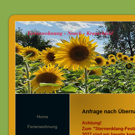
Ferienwohnung - Noack - Kranichfeld
Anfrage nach Übern
Home
Achtung!
Ferienwohnung
Zum "Sternenklang-Festi
2027 sind wir bereits kom